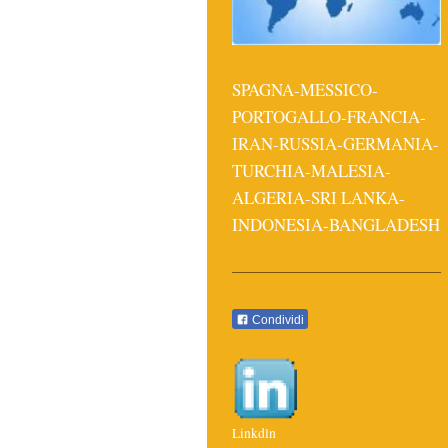
SPAGNA-
MESSICO-
PORTOGALLO-FRANCIA-
IRAN-RUSSIA-GERMANIA-
TURCHIA-MALESIA-
ALGERIA-SRI LANKA-
INDONESIA-BANGLADESH
Condividi
Linkdln