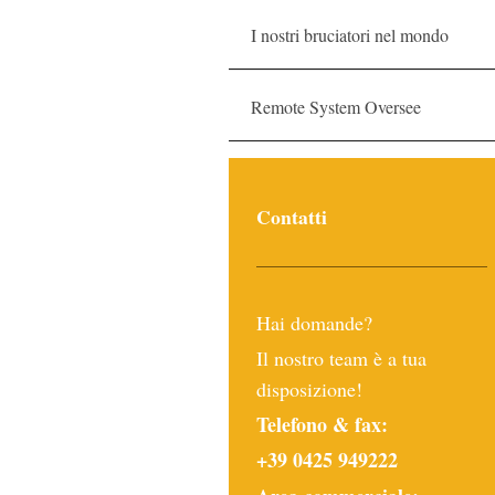
I nostri bruciatori nel mondo
Remote System Oversee
Contatti
Hai domande?
Il nostro team è a tua
disposizione!
Telefono & fax:
+39 0425 949222