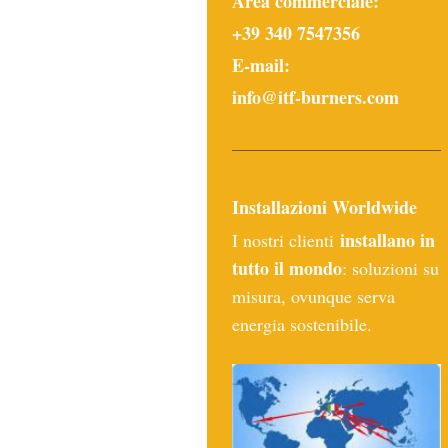
Area commerciale:
+39 340 7547356
E-mail:
info@itf-burners.com
Installazioni Worldwide
installano in
I nostri clienti
tutto il mondo
: soluzioni su
misura, ovunque serva
energia sostenibile.